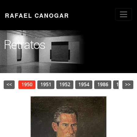
RAFAEL CANOGAR
Retratos
<<
1950
1951
1952
1954
1986
1987
>>