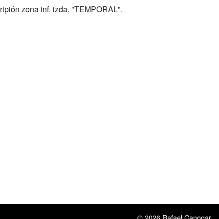
cripión zona inf. izda. "TEMPORAL".
© 2026 Rafael Canogar