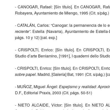
- CANOGAR, Rafael: [Sin título]. En CANOGAR, Rafa
Robayera, Ayuntamiento de Miengo, 1995 (Cit. s/pág.) [
- CATALÁN, Carlos: “Canogar: la permanencia de lo 
reciente”
. Estella (Navarra), Ayuntamiento de Estella
págs. 10 y 12) [cat. exp.]
- CRISPOLTI, Enrico:
[Sin título]. En CRISPOLTI, En
Studio d’arte Beniamino, [1991], I quaderni dello Studio
- CRISPOLTI, Enrico: [Sin título]. En CRISPOLTI, Enr
sobre papel
. Madrid, [Galería] Bat, 1991 (Cit. s/pág.) [ca
- MUÑOZ, Miguel Ángel:
Espejismo y realidad: Aprox
D.F., Editorial Praxis, 2003 (Cit. págs. 50-51)
- NIETO ALCAIDE, Víctor: [Sin título]. En NIETO A