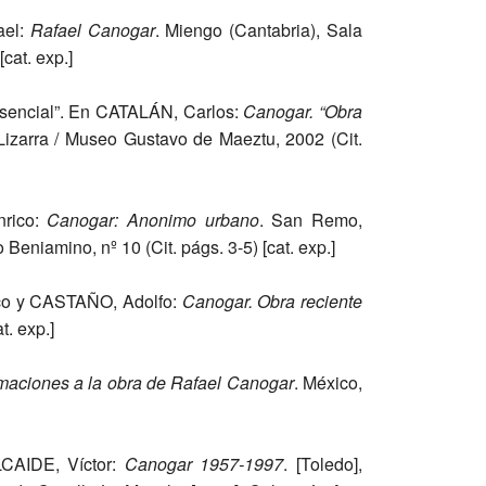
el:
Rafael Canogar
. Miengo (Cantabria), Sala
cat. exp.]
esencial”. En CATALÁN, Carlos:
Canogar.
“Obra
-Lizarra / Museo Gustavo de Maeztu, 2002 (Cit.
rico:
Canogar: Anonimo urbano
. San Remo,
 Beniamino, nº 10 (Cit. págs. 3-5) [cat. exp.]
ico y CASTAÑO, Adolfo:
Canogar. Obra
reciente
t. exp.]
imaciones a la obra de Rafael Canogar
. México,
LCAIDE, Víctor:
Canogar 1957-1997
. [Toledo],