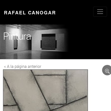
RAFAEL CANOGAR
Pintura
< A la página anterior