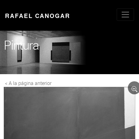
RAFAEL CANOGAR
Pintura
< A la página anterior