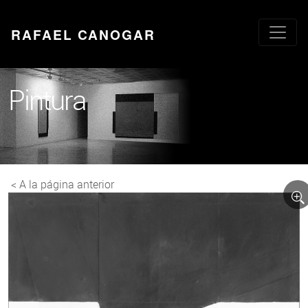
RAFAEL CANOGAR
Pintura
< A la página anterior