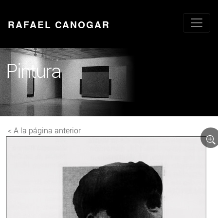
RAFAEL CANOGAR
Pintura
< A la página anterior